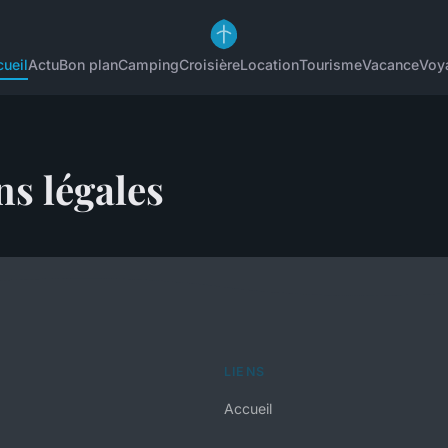
ueil
Actu
Bon plan
Camping
Croisière
Location
Tourisme
Vacance
Voy
s légales
LIENS
Accueil