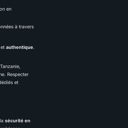
ion en
onnées à travers
 et
authentique
.
 Tanzanie,
une. Respecter
dédiés et
 la
sécurité en