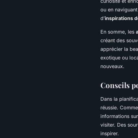
curiosité et enr
ou en naviguant 
d’
inspirations 
En somme, les
créant des souve
apprécier la be
exotique ou loc
nouveaux.
Conseils po
Dans la planific
réussie. Comme
informations sur
visiter. Des sou
inspirer.