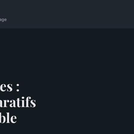
age
es :
ratifs
ble