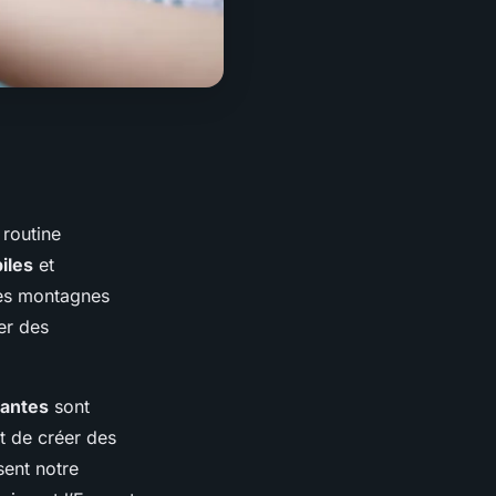
 routine
iles
et
es montagnes
er des
lantes
sont
t de créer des
sent notre