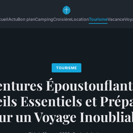
ueil
Actu
Bon plan
Camping
Croisière
Location
Tourisme
Vacance
Voy
TOURISME
ntures Époustouflant
ils Essentiels et Prépa
ur un Voyage Inoublia