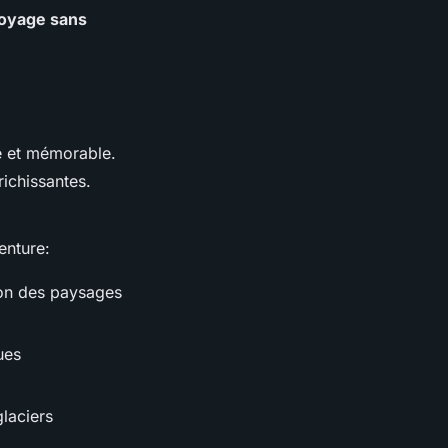
oyage sans
 et mémorable.
ichissantes.
enture:
ion des paysages
ues
glaciers