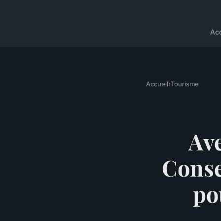
Acc
Accueil
›
Tourisme
Ave
Conse
po