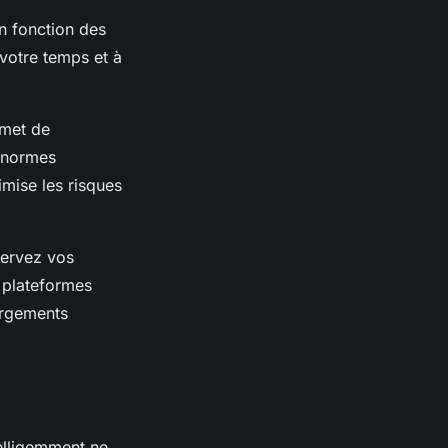
n fonction des
votre temps et à
rmet de
s normes
mise les risques
servez vos
 plateformes
ergements
telligemment ne