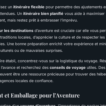
uisez un
itinéraire flexible
pour permettre des ajustements e
attendues. Un
itinéraire bien planifié
vous aide à maximiser 
ent, mais restez prêt à embrasser l’imprévu.
r les destinations
d’aventure est cruciale car elle vous pe
raditions locales, d’apprécier la culture et de respecter le
es. Une bonne préparation enrichit votre expérience et mini
ulturels ou de mauvaises surprises.
raire établi, concentrez-vous sur la logistique du voyage. Ré
l’avance et recherchez des
conseils de voyage
utiles. Des
 peuvent être une ressource précieuse pour trouver des héb
agences locales de confiance.
 et Emballage pour l’Aventure
aration d’un
voyage d’aventure
, l’importance de packer in