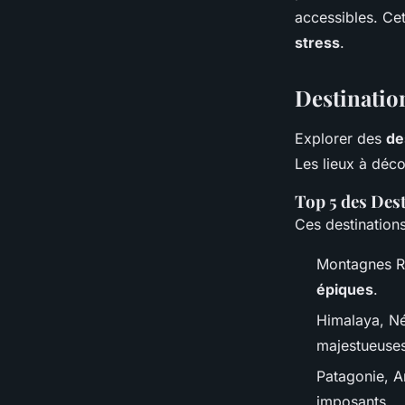
accessibles. Ce
stress
.
Destinatio
Explorer des
de
Les lieux à déco
Top 5 des Des
Ces destination
Montagnes Ro
épiques
.
Himalaya, Né
majestueuses
Patagonie, Ar
imposants.