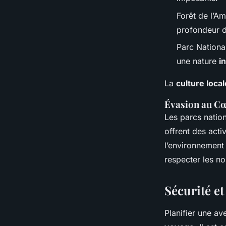
Forêt de l’Am
profondeur d
Parc National
une nature
i
La
culture local
Évasion au Cœ
Les parcs nation
offrent des acti
l’environnement 
respecter les n
Sécurité e
Planifier une a