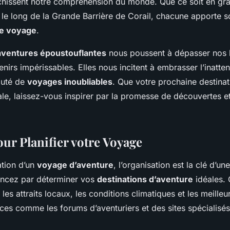
ichissent notre compréhension du monde. Que ce soit en gra
le long de la Grande Barrière de Corail, chacune apporte s
de voyage
.
aventures époustouflantes
nous poussent à dépasser nos li
nirs impérissables. Elles nous incitent à embrasser l’inatte
auté de
voyages inoubliables
. Que votre prochaine destinat
ale, laissez-vous inspirer par la promesse de découvertes e
ur Planifier votre Voyage
ation d’un
voyage d’aventure
, l’organisation est la clé d’u
ncez par déterminer vos
destinations d’aventure
idéales.
 les attraits locaux, les conditions climatiques et les meille
rces comme les forums d’aventuriers et des sites spécialisé