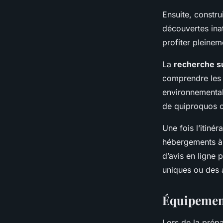
Ensuite, constr
découvertes in
profiter pleinem
La
recherche su
comprendre les t
environnemental
de quiproquos c
Une fois l’itiné
hébergements à 
d’avis en ligne
uniques ou des 
Équipement
Lors de la prép