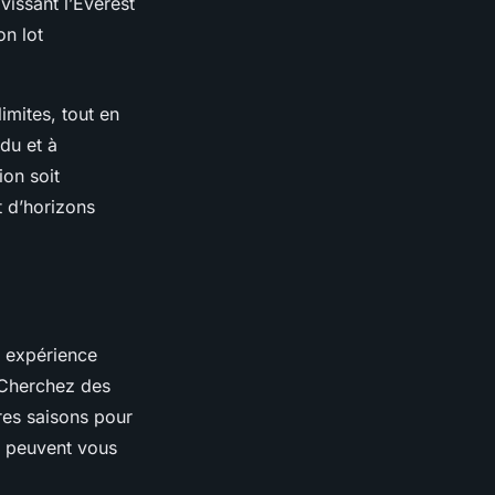
vissant l’Everest
on lot
mites, tout en
ndu et à
ion soit
t d’horizons
ne expérience
 Cherchez des
ures saisons pour
s peuvent vous